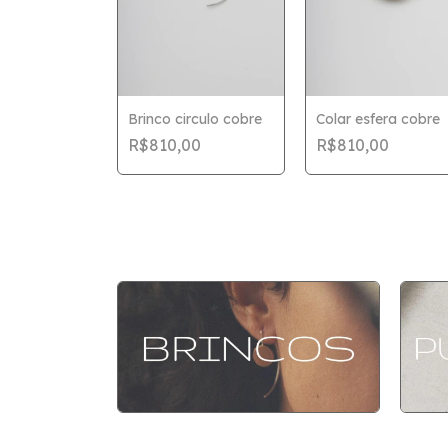
ra turmalina
Brinco circulo cobre
Colar esfera cobre
00
R$810,00
R$810,00