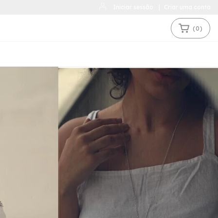
Iniciar sessão
|
Criar uma conta
(
0
)