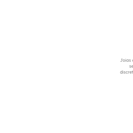
Joias
s
discre