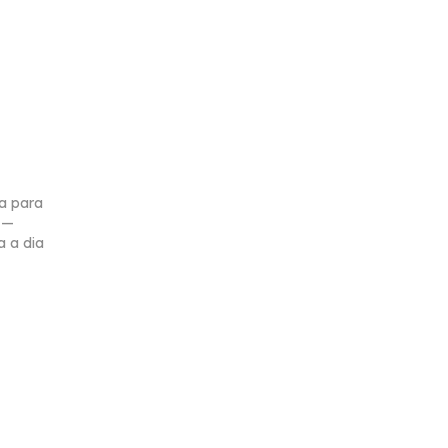
a para
 —
a a dia