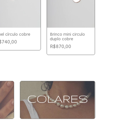
el círculo cobre
Brinco mini circulo
duplo cobre
$740,00
Anel oval pr
R$870,00
escovada
R$870,00