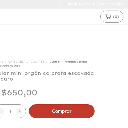
Iniciar sessão
|
Criar uma conta
(
0
)
cio
/
CATEGORIA
/
COLARES
/
Colar mini orgânico prata
ovada escuro
olar mini orgânico prata escovada
scuro
$650,00