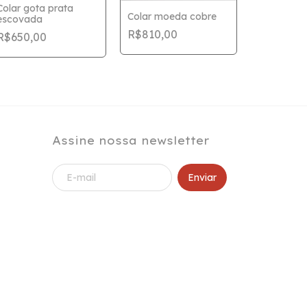
Colar gota prata
Colar moeda cobre
escovada
Colar Mei
R$810,00
R$650,00
de Avestru
R$1.580,
Assine nossa newsletter