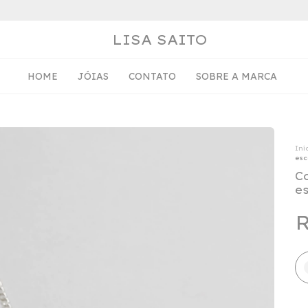
LISA SAITO
HOME
JÓIAS
CONTATO
SOBRE A MARCA
Iní
esc
C
e
R