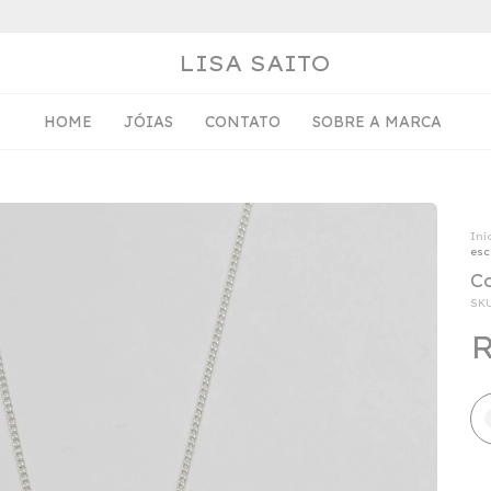
LISA SAITO
HOME
JÓIAS
CONTATO
SOBRE A MARCA
Iní
es
C
SK
R