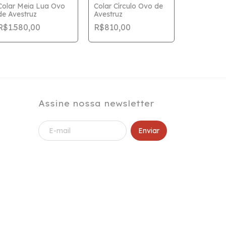
Colar Meia Lua Ovo
Colar Círculo Ovo de
de Avestruz
Avestruz
Colar mini
R$1.580,00
R$810,00
prata esc
escuro
R$650,0
Assine nossa newsletter