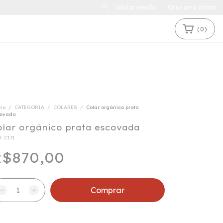
Iniciar sessão
|
Criar uma conta
(
0
)
cio
/
CATEGORIA
/
COLARES
/
Colar orgânico prata
covada
olar orgânico prata escovada
U:
C171
$870,00