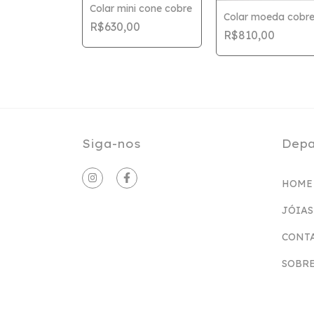
i orgânico
Colar mini cone cobre
Colar moeda cobr
covada
R$630,00
R$810,00
00
Siga-nos
Depa
HOME
JÓIAS
CONT
SOBRE