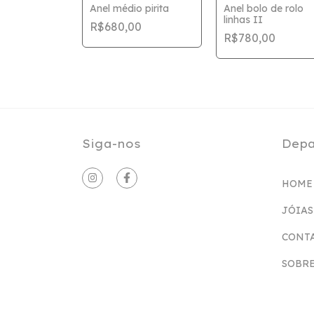
o de Rolo
Anel médio pirita
Anel bolo de rolo
linhas II
R$680,00
00
R$780,00
Siga-nos
Depa
HOME
JÓIAS
CONT
SOBRE