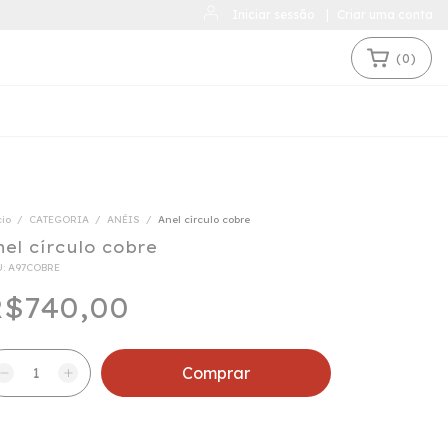
Iniciar sessão
|
Criar uma conta
(
0
)
cio
/
CATEGORIA
/
ANÉIS
/
Anel círculo cobre
nel círculo cobre
U:
A97COBRE
$740,00