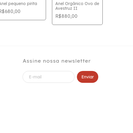
Anel pequeno pirita
Anel Orgânico Ovo de
Avestruz II
R$680,00
Anel oval 
R$880,00
escovada
R$870,0
Assine nossa newsletter