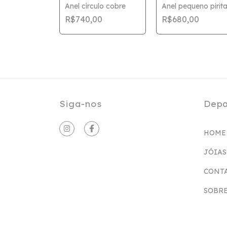
 de rolo
Anel círculo cobre
Anel pequeno pirit
R$740,00
R$680,00
00
Siga-nos
Depa
HOME
JÓIAS
CONT
SOBRE