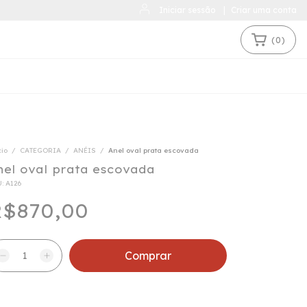
Iniciar sessão
|
Criar uma conta
(
0
)
cio
/
CATEGORIA
/
ANÉIS
/
Anel oval prata escovada
nel oval prata escovada
U:
A126
$870,00