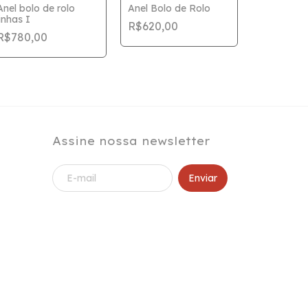
Anel bolo de rolo
Anel Bolo de Rolo
linhas I
R$620,00
Anel Bolo 
R$780,00
Grande
R$730,0
Assine nossa newsletter