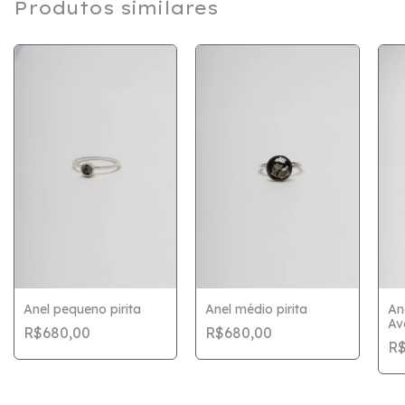
Produtos similares
Anel pequeno pirita
Anel médio pirita
An
Av
R$680,00
R$680,00
R$